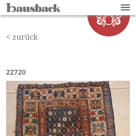
< zurück
22720