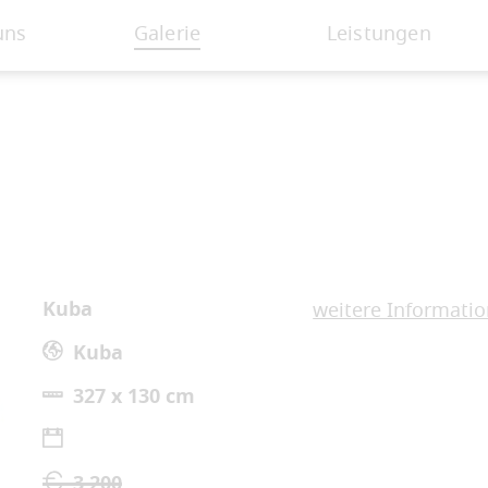
uns
Galerie
Leistungen
Kuba
weitere Informati
Kuba
327 x 130 cm
3.200