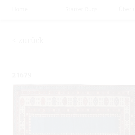
< Galerie
Home
Starter Rugs
Über 
< zurück
21679