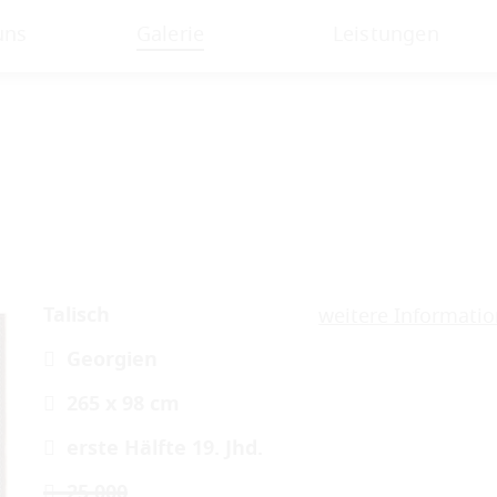
uns
Galerie
Leistungen
Talisch
weitere Informati
Georgien
265 x 98 cm
erste Hälfte 19. Jhd.
25.000