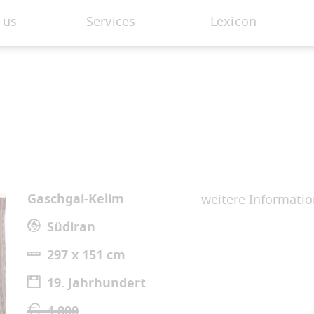
 us
Services
Lexicon
Gaschgai-Kelim
weitere Informati
Südiran
297 x 151 cm
19. Jahrhundert
4.800