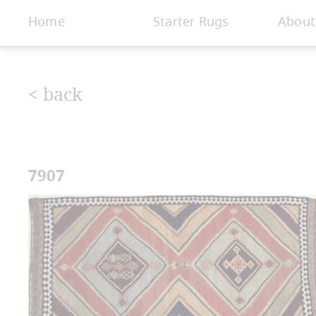
< Gallery
Home
Starter Rugs
About
< back
7907