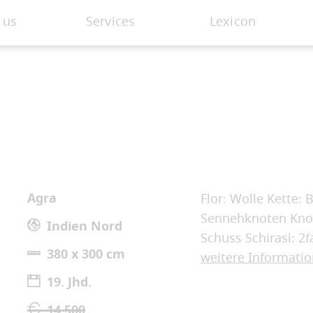
 us
Services
Lexicon
Agra
Flor: Wolle Kette:
Sennehknoten Knot
Indien Nord
Schuss Schirasi: 2
380 x 300 cm
weitere Informati
19. Jhd.
14.500