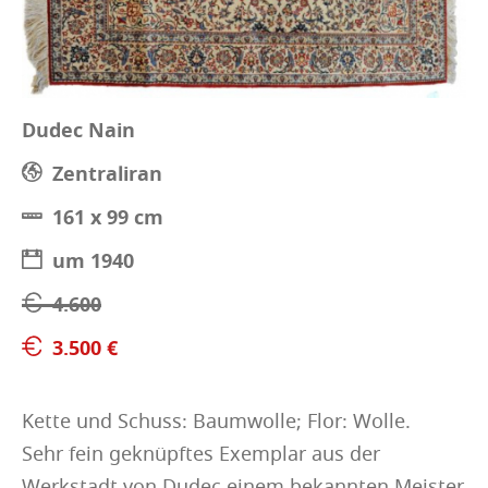
Dudec Nain
Zentraliran
161 x 99 cm
um 1940
4.600
3.500 €
Kette und Schuss: Baumwolle; Flor: Wolle.
Sehr fein geknüpftes Exemplar aus der
Werkstadt von Dudec einem bekannten Meister