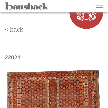
< back
22021