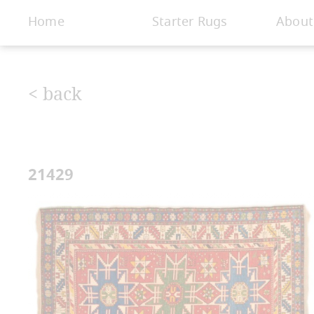
< Gallery
Home
Starter Rugs
About
< back
21429