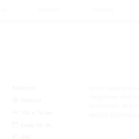
 us
Services
Lexicon
Belutsch
Kette: naturfarben
Ziegenhaar und Wol
Ostiran
Knotenzahl: 40 pro
135 x 74 cm
weitere Informati
Ende 19. Jh.
650