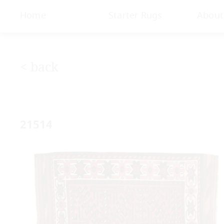
< Gallery
Home
Starter Rugs
About
< back
21514