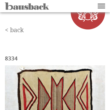
< back
8334