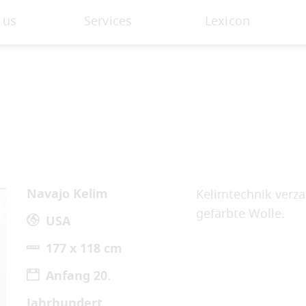
 us
Services
Lexicon
Navajo Kelim
Kelimtechnik verza
gefärbte Wolle.
USA
177 x 118 cm
Anfang 20.
Jahrhundert