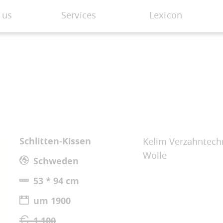
 us
Services
Lexicon
Schlitten-Kissen
Kelim Verzahntechn
Wolle
Schweden
53 * 94 cm
um 1900
1.100