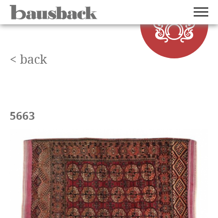
< back
5663