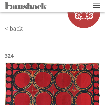
< back
324